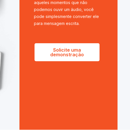
aqueles momentos que não
podemos ouvir um áudio, você
pode simplesmente converter ele
para mensagem escrita.
Solicite uma
demonstração