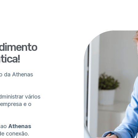
ndimento
tica!
o da Athenas
ministrar vários
 empresa e o
 ao
Athenas
de conexão.