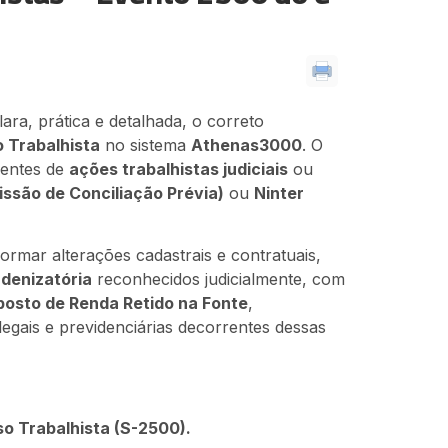
ara, prática e detalhada, o correto
 Trabalhista
no sistema
Athenas3000
. O
rentes de
ações trabalhistas judiciais
ou
ssão de Conciliação Prévia)
ou
Ninter
ormar alterações cadastrais e contratuais,
ndenizatória
reconhecidos judicialmente, com
posto de Renda Retido na Fonte
,
gais e previdenciárias decorrentes dessas
o Trabalhista (S-2500).