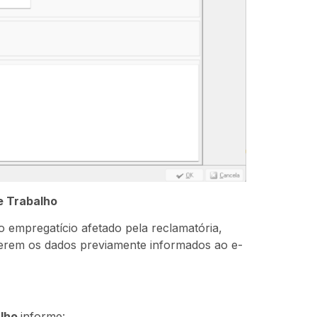
e Trabalho
lo empregatício afetado pela reclamatória,
erem os dados previamente informados ao e-
alho
informe: