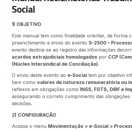
Social
1) OBJETIVO
Este manual tem como finalidade orientar, de forma cl
preenchimento e envio do evento
S-2500 – Processo
evento destina-se ao registro das informações decor
acordos extrajudiciais homologados
por
CCP (Comi
(Núcleo Intersindical de Conciliação)
.
O envio deste evento ao
e-Social
tem por objetivo inf
bem como
valores de natureza remuneratória ou i
reflexos em obrigações como
INSS, FGTS, DIRF e Im
assegurando o correto cumprimento das obrigações le
decisões.
2)
CONFIGURAÇÃO
Acesse o menu
Movimentação > e-Social > Process