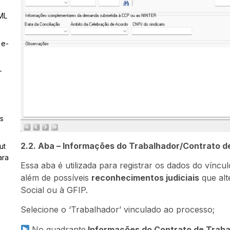
ML
 e-
–
s
2.2. Aba – Informações do Trabalhador/Contrato d
ut
ara
Essa aba é utilizada para registrar os dados do víncu
além de possíveis
reconhecimentos judiciais
que alt
Social ou à GFIP.
Selecione o ‘Trabalhador’ vinculado ao processo;
No quadrante
Informações do Contrato de Trab