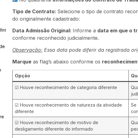
Tipo de Contrato:
Selecione o tipo de contrato reco
do originalmente cadastrado:
dos
Data Admissão Original:
Informe a
data em que o t
conforme reconhecido judicialmente.
 de
Observação:
Essa data pode diferir da registrada or
Marque
as flag’s abaixo conforme os
reconheciment
o
Opção
Qu
☑ Houve reconhecimento de categoria diferente
Qua
jud
☑ Houve reconhecimento de natureza da atividade
Se 
diferente
con
re
☑ Houve reconhecimento de motivo de
Qua
desligamento diferente do informado
ped