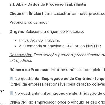
2.1. Aba – Dados do Processo Trabalhista
Clique
em
[Incluir]
para cadastrar um novo processo
Preencha os campos:
Origem:
Selecione a origem do Processo:
e
1 – Justiça do Trabalho
2 – Demanda submetida a CCP ou ao NINTER
Observação:
Essa seleção prever o preenchimento do
extrajudicial.
Número do Processo:
Informe o número completo d
No quadrante
‘Empregado ou do Contribuinte qu
‘CNPJ’
da empresa responsável pela geração do even
 nº
No quadrante
‘Informações de identificação do c
CNPJ/CPF
do empregador onde o vínculo se deu origin
b –