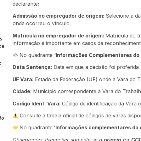
declarante;
Admissão no empregador de origem:
Selecione a d
onde ocorreu o vínculo;
Matrícula no empregador de origem:
Matrícula do t
o
informação é importante em casos de reconhecimento
de
No quadrante
‘Informações Complementares do P
o
Data Sentença:
Data em que a decisão foi proferida 
UF Vara:
Estado da Federação (UF) onde a Vara do Tr
Cidade:
Município correspondente à Vara do Trabalh
Código Ident. Vara:
Código de identificação da Vara 
Consulte a tabela oficial de códigos de varas disp
ão
No quadrante
‘Informações complementares da 
Observação:
Preencher somente se a
origem
for
CCP