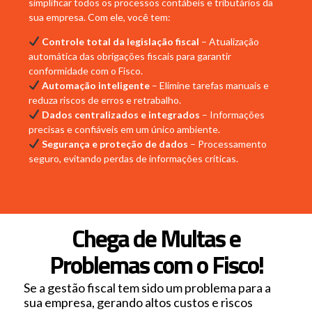
simplificar todos os processos contábeis e tributários da
sua empresa. Com ele, você tem:
Controle total da legislação fiscal
– Atualização
automática das obrigações fiscais para garantir
conformidade com o Fisco.
Automação inteligente
– Elimine tarefas manuais e
reduza riscos de erros e retrabalho.
Dados centralizados e integrados
– Informações
precisas e confiáveis em um único ambiente.
Segurança e proteção de dados
– Processamento
seguro, evitando perdas de informações críticas.
Chega de Multas e
Problemas com o Fisco!
Se a gestão fiscal tem sido um problema para a
sua empresa, gerando altos custos e riscos