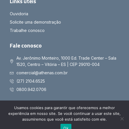
Links úteis
Ouvidoria
Solicite uma demonstração
Trabalhe conosco
Fale conosco
Av. Jerônimo Monteiro, 1000 Ed. Trade Center – Sala
1520, Centro – Vitória – ES | CEP 29010-004
comercial@athenas.com.br
(27) 2104.6525
0800.942.0706
Usamos cookies para garantir que oferecemos a melhor
experiência em nosso site. Se você continuar a usar este site,
Copyright © 2025 Athenas - Todos os direitos reservados
assumiremos que você está satisfeito com ele.
Políticas de Privacidade
Políticas de Cookies
Ok