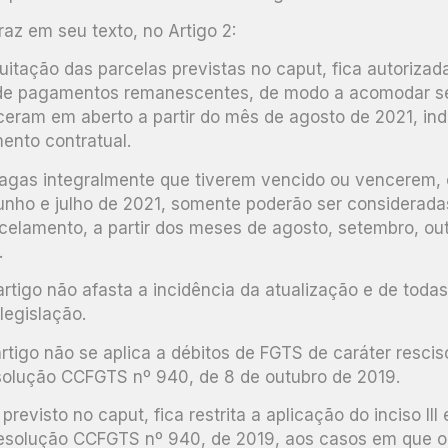
az em seu texto, no Artigo 2:
uitação das parcelas previstas no caput, fica autoriza
 de pagamentos remanescentes, de modo a acomodar s
eram em aberto a partir do mês de agosto de 2021, in
ento contratual.
pagas integralmente que tiverem vencido ou vencerem, 
junho e julho de 2021, somente poderão ser considerada
rcelamento, a partir dos meses de agosto, setembro, o
.
artigo não afasta a incidência da atualização e de toda
legislação.
artigo não se aplica a débitos de FGTS de caráter rescis
olução CCFGTS nº 940, de 8 de outubro de 2019.
previsto no caput, fica restrita a aplicação do inciso III
Resolução CCFGTS nº 940, de 2019, aos casos em que o 