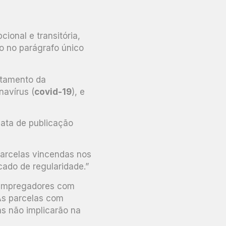
ional e transitória,
o no parágrafo único
ntamento da
navírus (
covid-19
), e
data de publicação
arcelas vincendas nos
cado de regularidade.”
s empregadores com
As parcelas com
as não implicarão na