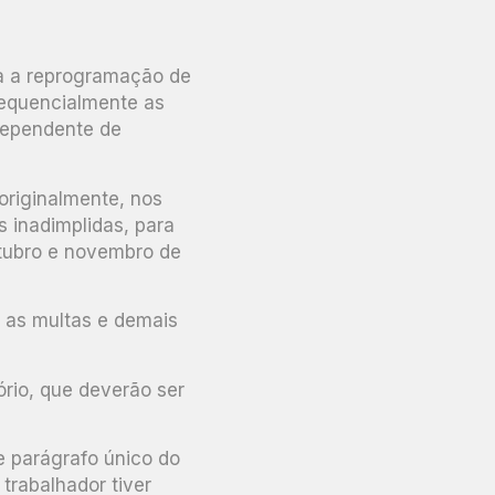
da a reprogramação de
equencialmente as
dependente de
originalmente, nos
s inadimplidas, para
utubro e novembro de
s as multas e demais
ório, que deverão ser
 e parágrafo único do
trabalhador tiver