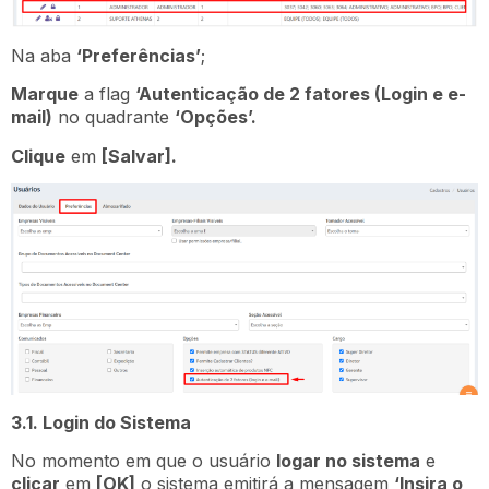
Na aba
‘Preferências’
;
Marque
a flag
‘Autenticação de 2 fatores (Login e e-
mail)
no quadrante
‘Opções’.
Clique
em
[Salvar].
3.1. Login do Sistema
No momento em que o usuário
logar no sistema
e
clicar
em
[OK]
o sistema emitirá a mensagem
‘Insira o