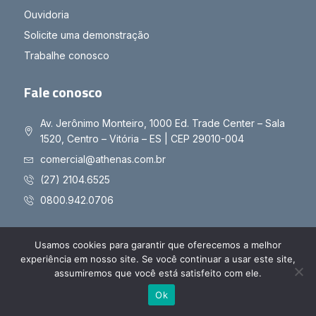
Ouvidoria
Solicite uma demonstração
Trabalhe conosco
Fale conosco
Av. Jerônimo Monteiro, 1000 Ed. Trade Center – Sala
1520, Centro – Vitória – ES | CEP 29010-004
comercial@athenas.com.br
(27) 2104.6525
0800.942.0706
Usamos cookies para garantir que oferecemos a melhor
experiência em nosso site. Se você continuar a usar este site,
Copyright © 2025 Athenas - Todos os direitos reservados
assumiremos que você está satisfeito com ele.
Políticas de Privacidade
Políticas de Cookies
Ok