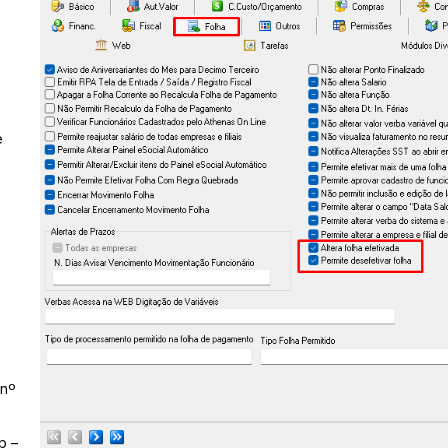
e
 nº
b –