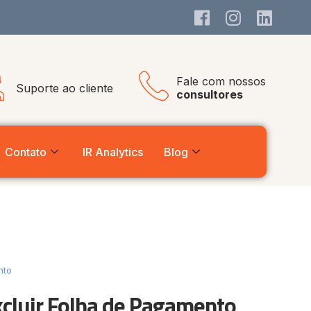
Fale com nossos
Suporte ao cliente
consultores
Contato
IR Analytics
Blog
nto
xcluir Folha de Pagamento