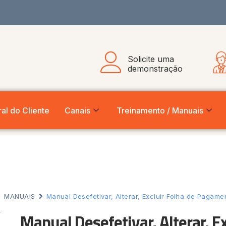
Solicite uma
demonstração
al do Cliente
Canais
Treinamento / Manuais
MANUAIS
Manual Desefetivar, Alterar, Excluir Folha de Pagame
Manual Desefetivar, Alterar, E