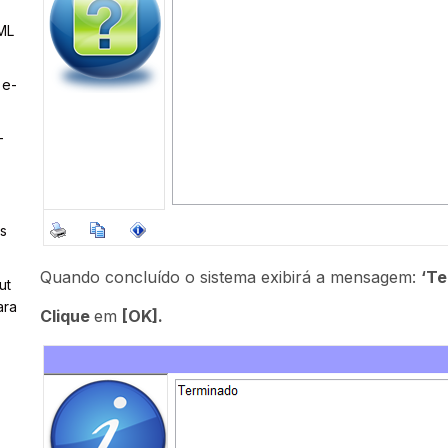
ML
 e-
–
s
Quando concluído o sistema exibirá a mensagem:
‘Te
ut
ara
Clique
em
[OK].