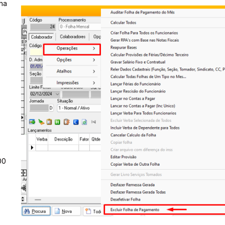
ha
00