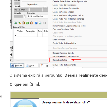
O sistema exibirá a pergunta:
‘Deseja realmente dese
Clique
em
[Sim].
ão