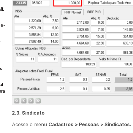
ML
 e-
–
s
ut
ara
2.3. Sindicato
Acesse o menu
Cadastros > Pessoas > Sindicatos.