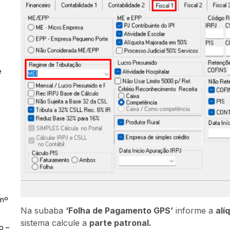
e
 nº
Na subaba
‘Folha de Pagamento GPS’
informe a
alí
sistema calcule a
parte patronal.
b –