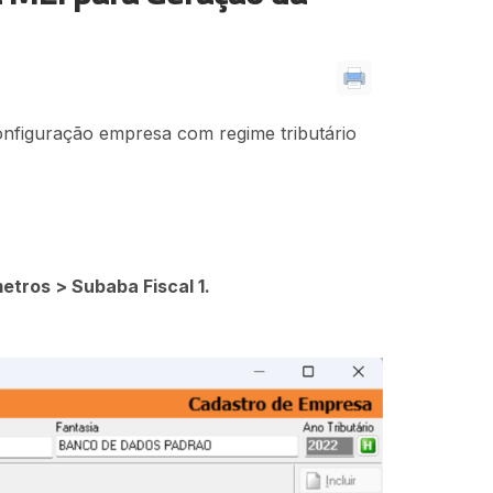
configuração empresa com regime tributário
tros > Subaba Fiscal 1.