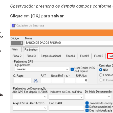
Observação:
preencha os demais campos conforme a
Clique
em
[OK]
para
salvar.
o
de
o
ão