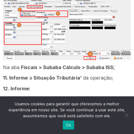
Na aba
Fiscais > Subaba Cálculo > Subaba ISS;
11. Informe
a
Situação Tributária’
da operação;
12. Informe:
T. Doc (Espécie);
Usamos cookies para garantir que oferecemos a melhor
Série;
experiência em nosso site. Se você continuar a usar este site,
assumiremos que você está satisfeito com ele.
Número NFS’e;
Ok
Data Registro;