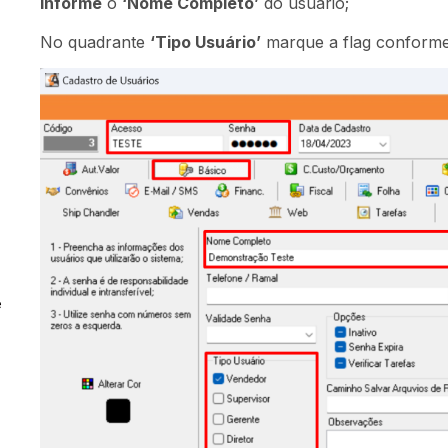
Informe
o
‘Nome Completo’
do usuário;
No quadrante
‘Tipo Usuário’
marque a flag conform
e