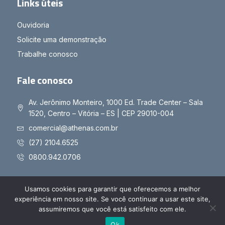
Links úteis
Ouvidoria
Solicite uma demonstração
Trabalhe conosco
Fale conosco
Av. Jerônimo Monteiro, 1000 Ed. Trade Center – Sala
1520, Centro – Vitória – ES | CEP 29010-004
comercial@athenas.com.br
(27) 2104.6525
0800.942.0706
Usamos cookies para garantir que oferecemos a melhor
experiência em nosso site. Se você continuar a usar este site,
Copyright © 2025 Athenas - Todos os direitos reservados
assumiremos que você está satisfeito com ele.
Políticas de Privacidade
Políticas de Cookies
Ok