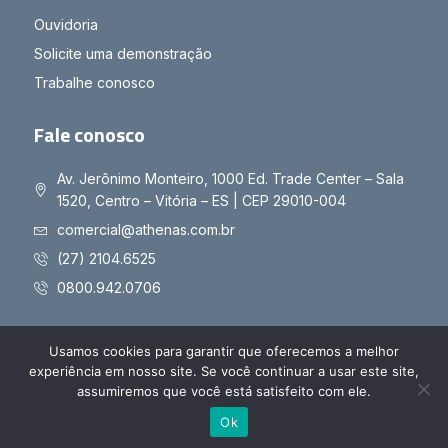
Ouvidoria
Solicite uma demonstração
Trabalhe conosco
Fale conosco
Av. Jerônimo Monteiro, 1000 Ed. Trade Center – Sala
1520, Centro – Vitória – ES | CEP 29010-004
comercial@athenas.com.br
(27) 2104.6525
0800.942.0706
Usamos cookies para garantir que oferecemos a melhor
experiência em nosso site. Se você continuar a usar este site,
Copyright © 2025 Athenas - Todos os direitos reservados
assumiremos que você está satisfeito com ele.
Políticas de Privacidade
Políticas de Cookies
Ok