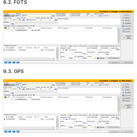
9.2. FGTS
9.3. GPS