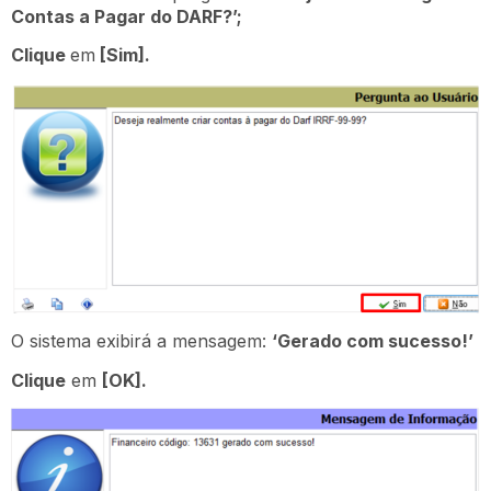
Contas a Pagar do DARF?’;
Clique
em
[Sim].
O sistema exibirá a mensagem:
‘Gerado com sucesso!’
Clique
em
[OK].