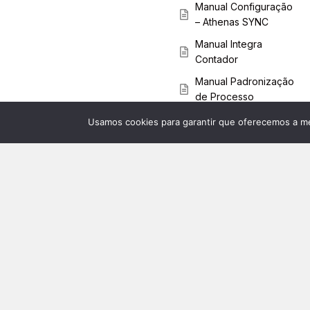
Manual Configuração
– Athenas SYNC
Manual Integra
Contador
Manual Padronização
de Processo
Manual Controle
Usamos cookies para garantir que oferecemos a mel
Vencimento
Procuração no e-CAC.
Manual Modal de
Detalhamento no
Dashboard Cálculo
Custo Mensal
Manual Download
Excel Cálculo Custo
Mensal
Manual Autenticação
de 2 Fatores –