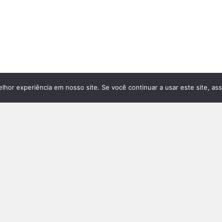
hor experiência em nosso site. Se você continuar a usar este site, as