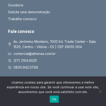
Ouvidoria
Solicite uma demonstração
Trabalhe conosco
Fale conosco
Av. Jerônimo Monteiro, 1000 Ed. Trade Center – Sala
1520, Centro – Vitória – ES | CEP 29010-004
comercial@athenas.com.br
(27) 2104.6525
0800.942.0706
Usamos cookies para garantir que oferecemos a melhor
experiência em nosso site. Se você continuar a usar este site,
Copyright © 2025 Athenas - Todos os direitos reservados
assumiremos que você está satisfeito com ele.
Políticas de Privacidade
Políticas de Cookies
Ok