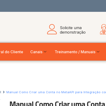
Solicite uma
demonstração
al do Cliente
Canais
Treinamento / Manuais
R
Manual Como Criar uma Conta no MetaAPI para Integração c
Manual Como Criar uma Conta