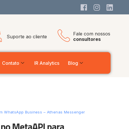
Fale com nossos
Suporte ao cliente
consultores
Contato
IR Analytics
Blog
om WhatsApp Business – Athenas Messenger
 no MetaAPI para