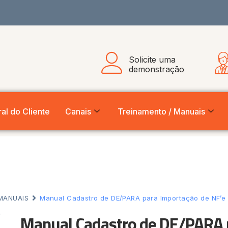
Solicite uma
demonstração
al do Cliente
Canais
Treinamento / Manuais
MANUAIS
Manual Cadastro de DE/PARA para Importação de NF’e 
Manual Cadastro de DE/PARA p