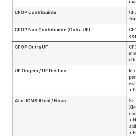
ma
CFOP Contribuinte
CFO
fo
CFOP Não Contribuinte (Outra UF)
CFO
con
CFOP Outra UF
CFO
int
dif
UF Origem / UF Destino
Inf
par
est
• E
Aliq. ICMS Atual / Nova
Se 
XML
ca
• 
apl
• E