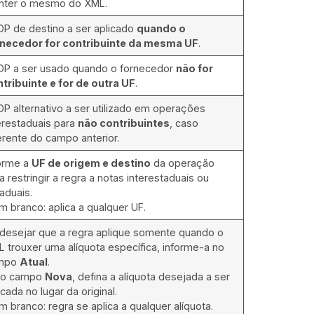
nter o mesmo do XML.
P de destino a ser aplicado
quando o
rnecedor for contribuinte da mesma UF
.
P a ser usado quando o fornecedor
não for
tribuinte e for de outra UF
.
P alternativo a ser utilizado em operações
erestaduais para
não contribuintes
, caso
erente do campo anterior.
orme a
UF de origem e destino
da operação
a restringir a regra a notas interestaduais ou
aduais.
m branco: aplica a qualquer UF.
desejar que a regra aplique somente quando o
 trouxer uma alíquota específica, informe-a no
mpo
Atual
.
No campo
Nova
, defina a alíquota desejada a ser
icada no lugar da original.
m branco: regra se aplica a qualquer alíquota.