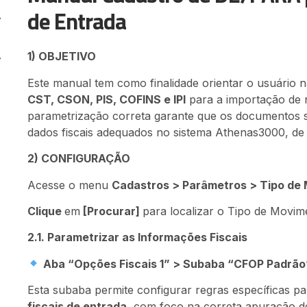
de Entrada
1) OBJETIVO
Este manual tem como finalidade orientar o usuário 
CST, CSON, PIS, COFINS e IPI
para a importação de n
parametrização correta garante que os documentos s
dados fiscais adequados no sistema Athenas3000, de
2) CONFIGURAÇÃO
Acesse o menu
Cadastros > Parâmetros > Tipo de
Clique
em
[Procurar]
para localizar o Tipo de Movime
2.1. Parametrizar as Informações Fiscais
Aba “Opções Fiscais 1” > Subaba “CFOP Padrão
Esta subaba permite configurar regras específicas pa
fiscais de entrada
, com foco na correta apuração 