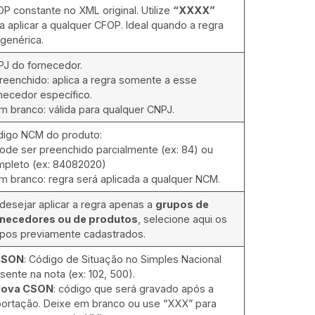
P constante no XML original. Utilize
“XXXX”
a aplicar a qualquer CFOP. Ideal quando a regra
 genérica.
J do fornecedor.
reenchido: aplica a regra somente a esse
necedor específico.
m branco: válida para qualquer CNPJ.
igo NCM do produto:
ode ser preenchido parcialmente (ex: 84) ou
pleto (ex: 84082020)
m branco: regra será aplicada a qualquer NCM.
desejar aplicar a regra apenas a
grupos de
rnecedores ou de produtos
, selecione aqui os
pos previamente cadastrados.
CSON
: Código de Situação no Simples Nacional
sente na nota (ex: 102, 500).
ova CSON
: código que será gravado após a
ortação. Deixe em branco ou use “XXX” para