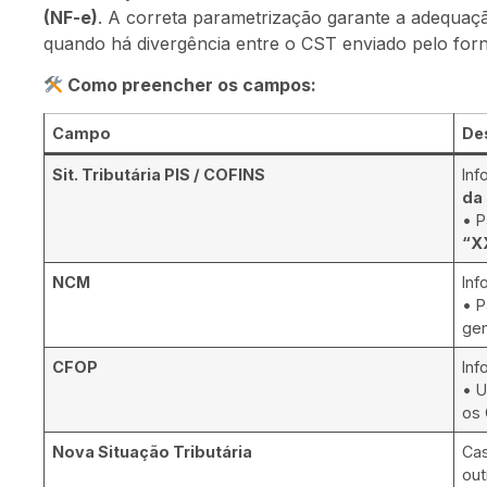
(NF-e)
. A correta parametrização garante a adequaçã
quando há divergência entre o CST enviado pelo for
Como preencher os campos:
Campo
De
Sit. Tributária PIS / COFINS
In
da
• P
“X
NCM
In
• P
ge
CFOP
In
• 
os
Nova Situação Tributária
Cas
ou