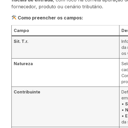
fornecedor, produto ou cenário tributário.
Como preencher os campos:
Campo
De
Sit. T.r.
In
da 
os 
Natureza
Sel
cad
Con
pro
Contribuinte
Def
emi
•
S
•
•
E
da 