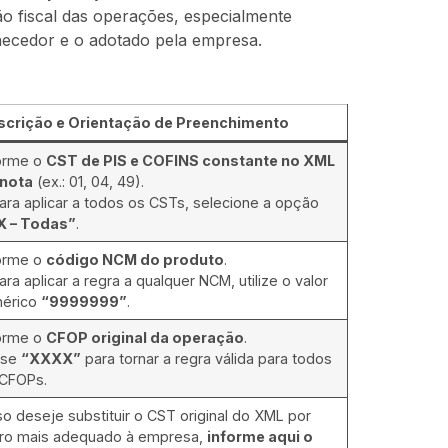
o fiscal das operações, especialmente
necedor e o adotado pela empresa.
scrição e Orientação de Preenchimento
forme o
CST de PIS e COFINS constante no XML
 nota
(ex.: 01, 04, 49).
ara aplicar a todos os CSTs, selecione a opção
X – Todas”
.
forme o
código NCM do produto
.
ara aplicar a regra a qualquer NCM, utilize o valor
nérico
“9999999”
.
forme o
CFOP original da operação
.
Use
“XXXX”
para tornar a regra válida para todos
 CFOPs.
o deseje substituir o CST original do XML por
tro mais adequado à empresa,
informe aqui o