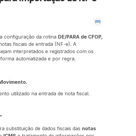
na configuração da rotina
DE/PARA de CFOP,
otas fiscais de entrada (NF-e). A
ejam interpretados e registrados com os
 forma automatizada e por regra.
 Movimento.
nto utilizado na entrada de nota fiscal.
”
ra substituição de dados fiscais das
notas
de
ICMS
e tratamento de informações por