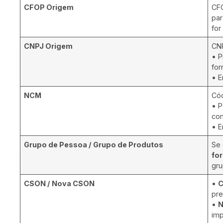
CFOP Origem
CFO
par
for
CNPJ Origem
CNP
• P
for
• E
NCM
Cód
• P
com
• E
Grupo de Pessoa / Grupo de Produtos
Se 
fo
gru
CSON / Nova CSON
•
pre
•
N
imp