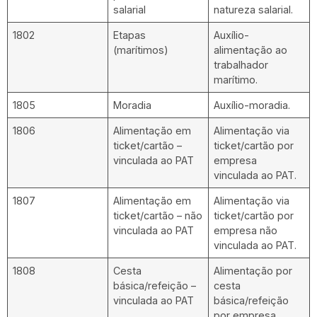
salarial
natureza salarial.
1802
Etapas
Auxílio-
(marítimos)
alimentação ao
trabalhador
marítimo.
1805
Moradia
Auxílio-moradia.
1806
Alimentação em
Alimentação via
ticket/cartão –
ticket/cartão por
vinculada ao PAT
empresa
vinculada ao PAT.
1807
Alimentação em
Alimentação via
ticket/cartão – não
ticket/cartão por
vinculada ao PAT
empresa não
vinculada ao PAT.
1808
Cesta
Alimentação por
básica/refeição –
cesta
vinculada ao PAT
básica/refeição
por empresa