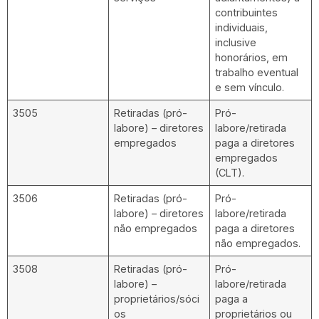
contribuintes
individuais,
inclusive
honorários, em
trabalho eventual
e sem vínculo.
3505
Retiradas (pró-
Pró-
labore) – diretores
labore/retirada
empregados
paga a diretores
empregados
(CLT).
3506
Retiradas (pró-
Pró-
labore) – diretores
labore/retirada
não empregados
paga a diretores
não empregados.
3508
Retiradas (pró-
Pró-
labore) –
labore/retirada
proprietários/sóci
paga a
os
proprietários ou