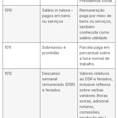
Previdência Social.
1010
Salário in natura –
Remuneração
pagos em bens
paga por meio de
ou serviços
bens ou serviços,
também
conhecida como
salário utilidade.
1011
Sobreaviso e
Parcela paga em
prontidão
percentual sobre
a hora normal de
trabalho.
1012
Descanso
Valores relativos
semanal
ao DSR e feriados,
remunerado (DSR)
inclusive reflexos
e feriados
sobre verbas
variáveis (horas
extras, adicional
noturno,
comissões,
produção etc.).