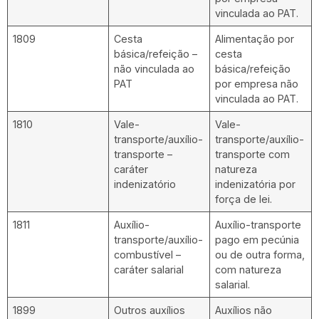
vinculada ao PAT.
1809
Cesta
Alimentação por
básica/refeição –
cesta
não vinculada ao
básica/refeição
PAT
por empresa não
vinculada ao PAT.
1810
Vale-
Vale-
transporte/auxílio-
transporte/auxílio-
transporte –
transporte com
caráter
natureza
indenizatório
indenizatória por
força de lei.
1811
Auxílio-
Auxílio-transporte
transporte/auxílio-
pago em pecúnia
combustível –
ou de outra forma,
caráter salarial
com natureza
salarial.
1899
Outros auxílios
Auxílios não