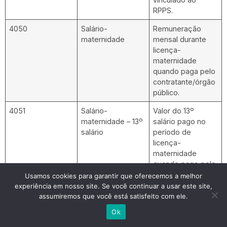
RPPS.
4050
Salário-
Remuneração
maternidade
mensal durante
licença-
maternidade
quando paga pelo
contratante/órgão
público.
4051
Salário-
Valor do 13º
maternidade – 13º
salário pago no
salário
período de
licença-
maternidade
quando pago pelo
contratante/órgão
Usamos cookies para garantir que oferecemos a melhor
público.
experiência em nosso site. Se você continuar a usar este site,
assumiremos que você está satisfeito com ele.
5001
13º salário
Valor do 13º
Ok
salário, incluindo
médias (horas