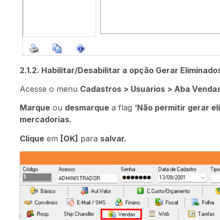
2.1.2. Habilitar/Desabilitar a opção Gerar Eliminado
Acesse o menu
Cadastros > Usuários > Aba Venda
Marque
ou
desmarque
a flag
‘Não permitir gerar e
mercadorias.
Clique
em
[OK]
para
salvar.